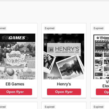
pired
Expired
Expired
V
EB Games
Henry's
Ele
Open flyer
Open flyer
Op
pired
Expired
Expired