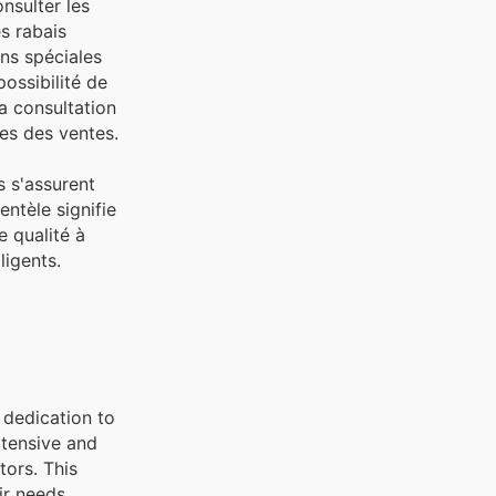
nsulter les
s rabais
ons spéciales
possibilité de
la consultation
es des ventes.
s s'assurent
entèle signifie
e qualité à
ligents.
 dedication to
xtensive and
ors. This
ir needs,