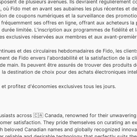
posent de plusieurs avenues. Ils devraient régulièrement co
, où Fido met en avant ses aubaines les plus récentes et de
vation de coupons numériques et la surveillance des promoti
e fréquemment ses offres en ligne, offrant aux acheteurs la 
 durée limitée. L'inscription aux programmes de fidélité et 
ses exclusives réservées aux membres et aux avant-premièr
tinues et des circulaires hebdomadaires de Fido, les client
nt de Fido envers l'abordabilité et la satisfaction de la cli
de main. Ils peuvent être assurés de trouver des produits d
 la destination de choix pour des achats électroniques intel
 et profitez d'économies exclusives tous les jours.
husiasts across 🇨🇦 Canada, renowned for their unwavering
tomer satisfaction. They pride themselves on curating an e
th beloved Canadian names and globally recognized innovat
reliable and desirable technology that perfectly suits the