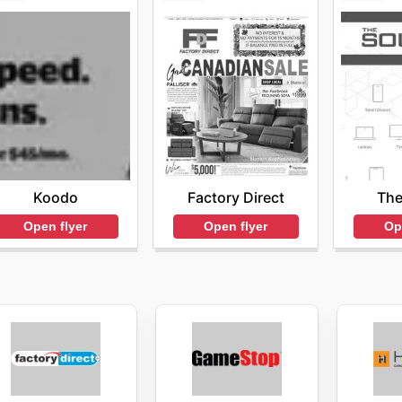
Koodo
Factory Direct
The
Open flyer
Open flyer
Op