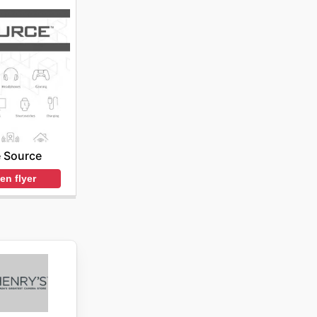
 Source
en flyer