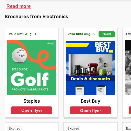
Read more
Brochures from Electronics
Valid until Aug 31
Valid until Aug 15
Ex
New!
Staples
Best Buy
Open flyer
Open flyer
Expired
Expired
Ex