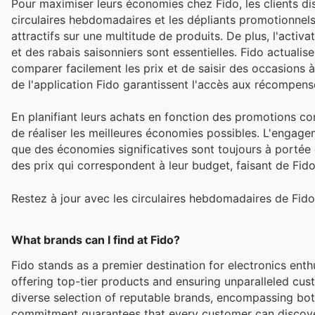
Pour maximiser leurs économies chez Fido, les clients dis
circulaires hebdomadaires et les dépliants promotionnels
attractifs sur une multitude de produits. De plus, l'acti
et des rabais saisonniers sont essentielles. Fido actualis
comparer facilement les prix et de saisir des occasions à
de l'application Fido garantissent l'accès aux récompen
En planifiant leurs achats en fonction des promotions con
de réaliser les meilleures économies possibles. L'engageme
que des économies significatives sont toujours à portée 
des prix qui correspondent à leur budget, faisant de Fido
Restez à jour avec les circulaires hebdomadaires de Fido
What brands can I find at Fido?
Fido stands as a premier destination for electronics ent
offering top-tier products and ensuring unparalleled cus
diverse selection of reputable brands, encompassing bo
commitment guarantees that every customer can discover 