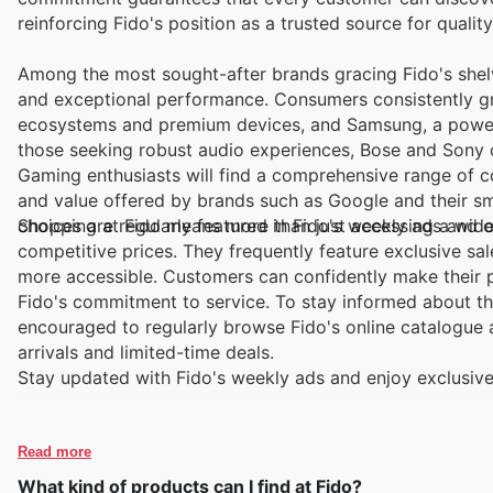
reinforcing Fido's position as a trusted source for quality
Among the most sought-after brands gracing Fido's shelv
and exceptional performance. Consumers consistently grav
ecosystems and premium devices, and Samsung, a powerh
those seeking robust audio experiences, Bose and Sony c
Gaming enthusiasts will find a comprehensive range of co
and value offered by brands such as Google and their sm
choices are regularly featured in Fido's weekly ads and 
Shopping at Fido means more than just accessing a wide 
competitive prices. They frequently feature exclusive s
more accessible. Customers can confidently make their 
Fido's commitment to service. To stay informed about t
encouraged to regularly browse Fido's online catalogue 
arrivals and limited-time deals.
Stay updated with Fido's weekly ads and enjoy exclusive
Read more
What kind of products can I find at Fido?