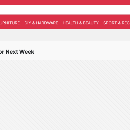
URNITURE
DIY & HARDWARE
HEALTH & BEAUTY
SPORT & RE
for Next Week