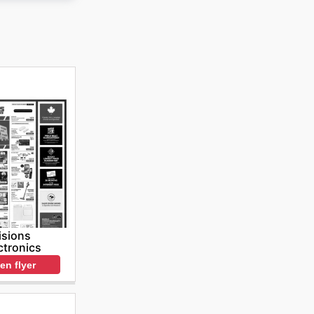
isions
ctronics
en flyer