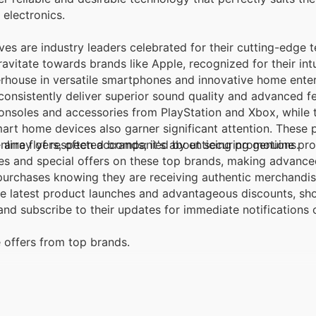
 electronics.
es are industry leaders celebrated for their cutting-edge 
itate towards brands like Apple, recognized for their intu
ouse in versatile smartphones and innovative home enter
onsistently deliver superior sound quality and advanced fe
nsoles and accessories from PlayStation and Xbox, while th
art home devices also garner significant attention. These 
online flyers, often accompanied by enticing promotions.
array of respected brands; it's about securing genuine pro
ales and special offers on these top brands, making advanc
purchases knowing they are receiving authentic merchandi
he latest product launches and advantageous discounts, sh
and subscribe to their updates for immediate notifications
 offers from top brands.