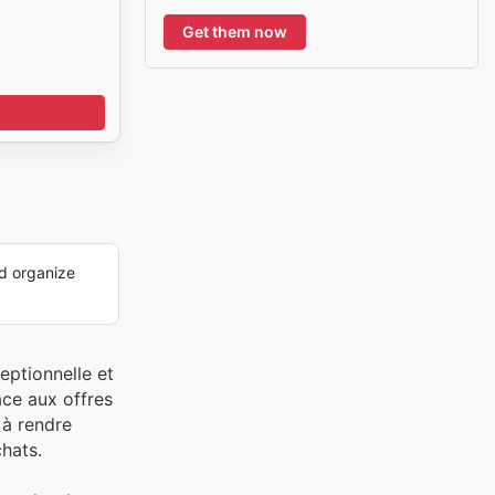
Get them now
d organize
eptionnelle et
âce aux offres
 à rendre
chats.