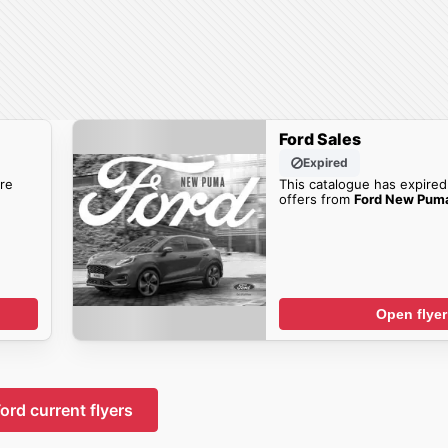
Ford Sales
Expired
re
This catalogue has expired
offers from
Ford New Pum
Open flyer
ord current flyers