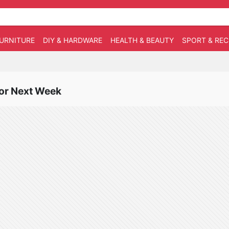
URNITURE
DIY & HARDWARE
HEALTH & BEAUTY
SPORT & RE
 for Next Week