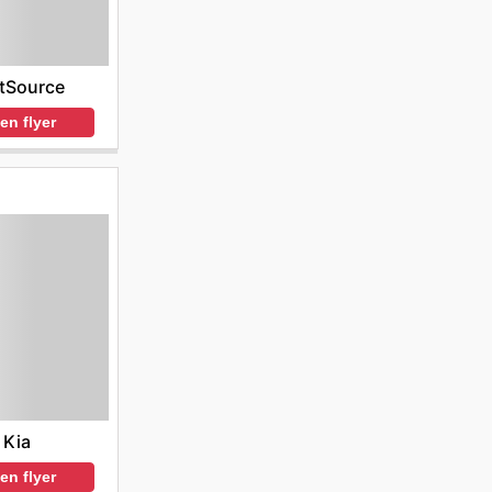
tSource
en flyer
Kia
en flyer