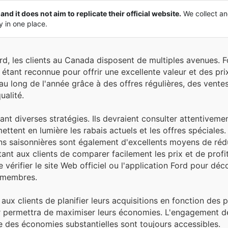
and it does not aim to replicate their official website.
We collect an
ly in one place.
rd, les clients au Canada disposent de multiples avenues. F
étant reconnue pour offrir une excellente valeur et des pri
u long de l'année grâce à des offres régulières, des ventes
ualité.
t diverses stratégies. Ils devraient consulter attentivemen
ttent en lumière les rabais actuels et les offres spéciales. L
s saisonnières sont également d'excellents moyens de rédu
ant aux clients de comparer facilement les prix et de profi
érifier le site Web officiel ou l'application Ford pour déco
x membres.
llé aux clients de planifier leurs acquisitions en fonction des
ur permettra de maximiser leurs économies. L'engagement d
 que des économies substantielles sont toujours accessibles.