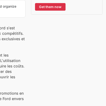
d organize
Get them now
ord s'est
x compétitifs.
 exclusives et
t les
'utilisation
ire les coûts.
ter des
uvrir les
 promotions en
e Ford envers