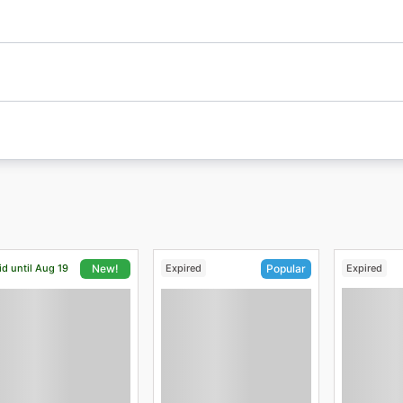
id until Aug 19
Expired
Expired
New!
Popular