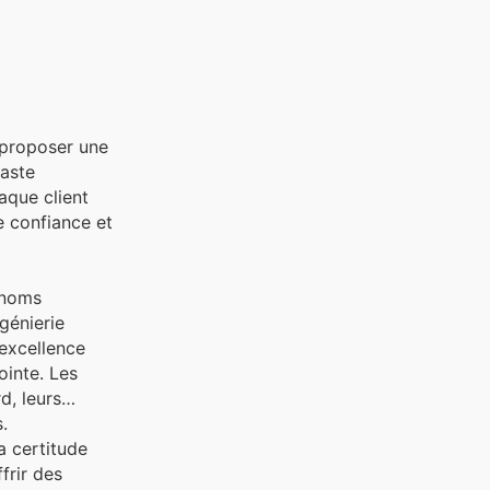
 proposer une
vaste
aque client
e confiance et
s noms
génierie
 excellence
ointe. Les
d, leurs
.
a certitude
frir des