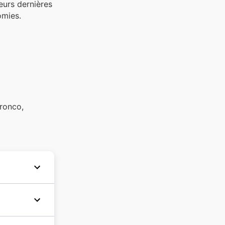
eurs dernières
omies.
Bronco,