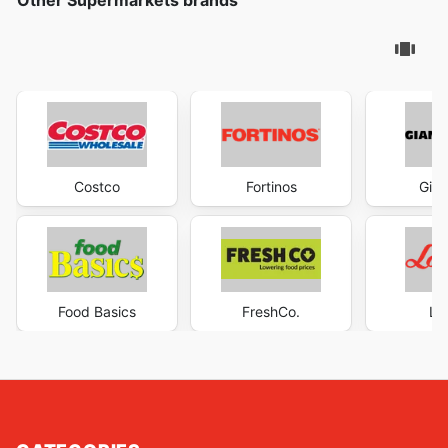
Other Supermarkets brands
Costco
Fortinos
Gian
Food Basics
FreshCo.
Lo