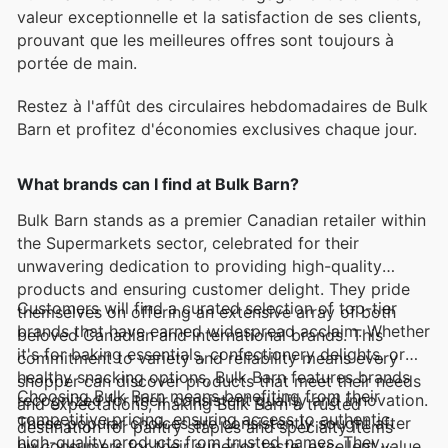
valeur exceptionnelle et la satisfaction de ses clients,
prouvant que les meilleures offres sont toujours à
portée de main.
Restez à l'affût des circulaires hebdomadaires de Bulk
Barn et profitez d'économies exclusives chaque jour.
What brands can I find at Bulk Barn?
Bulk Barn stands as a premier Canadian retailer within
the Supermarkets sector, celebrated for their
unwavering dedication to providing high-quality
products and ensuring customer delight. They pride
Customers will find a curated selection of top-tier
themselves on offering an extensive array of both
brands that have earned widespread acclaim. Whether
beloved Canadian and international brands. This
it's for baking essentials, confectionery delights, or
commitment to variety and reliability means every
healthy snacking options, Bulk Barn features brands
shopper can discover products that meet their needs
Choosing Bulk Barn means benefiting from their
recognized for their consistent quality and innovation.
and expectations, making Bulk Barn a trusted
competitive pricing, ensuring access to authentic,
These popular choices are consistently sought after
destination for pantry staples and specialty items
high-quality products from trusted names. They
by consumers for their superior taste, excellent value,