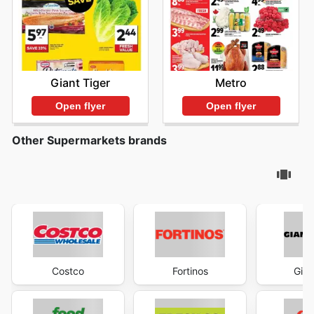
Giant Tiger
Metro
Open flyer
Open flyer
Other Supermarkets brands
Costco
Fortinos
Gian