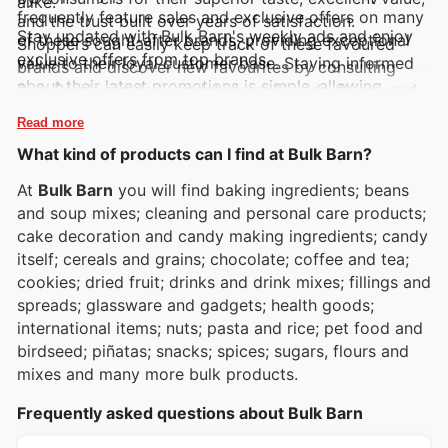
alike.
frequently feature sales and exclusive offers on many
and the trust built over years of satisfaction.
Stay updated with Bulk Barn's weekly ads and enjoy
of these sought-after brands, providing exceptional
Shoppers can easily keep track of these favoured
exclusive offers from top brands.
value to their loyal customer base. Staying informed
brands and discover new favourites by consulting
about their latest promotions is simple, allowing
Bulk Barn's regularly updated weekly ads, flyers, and
shoppers to maximize their savings and discover new
convenient online catalogues, which often showcase
Read more
items.
exciting deals and special promotions.
What kind of products can I find at Bulk Barn?
At
Bulk Barn
you will find baking ingredients; beans
and soup mixes; cleaning and personal care products;
cake decoration and candy making ingredients; candy
itself; cereals and grains; chocolate; coffee and tea;
cookies; dried fruit; drinks and drink mixes; fillings and
spreads; glassware and gadgets; health goods;
international items; nuts; pasta and rice; pet food and
birdseed; piñatas; snacks; spices; sugars, flours and
mixes and many more bulk products.
Frequently asked questions about Bulk Barn