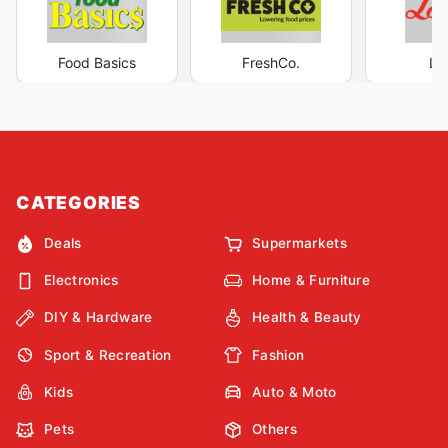
Food Basics
FreshCo.
Lo
CATEGORIES
Deals
Supermarkets
Electronics
Home & Furniture
DIY & Hardware
Health & Beauty
Sport & Recreation
Fashion
Kids
Auto & Moto
Pets
Others